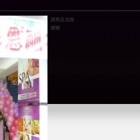
請來店洽詢
謝謝