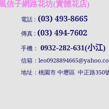
信子網路花坊(實體花店)
(03) 493-8665
電話
:
(03) 494-7602
傳真
:
0932-282-631(小江)
手機：
信
箱：
leo0928894665@yahoo.c
址：桃園市 中壢區 中正路
350