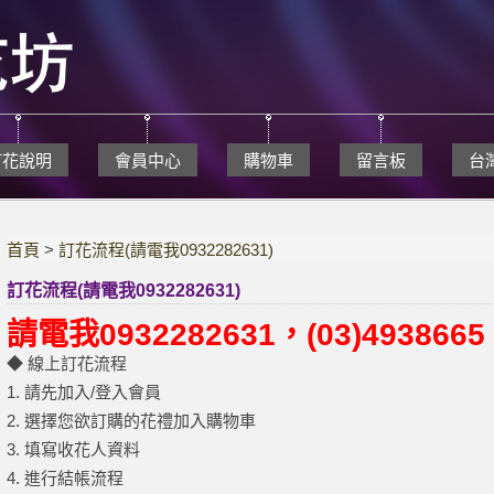
訂花說明
會員中心
購物車
留言板
台
首頁
>
訂花流程(請電我0932282631)
訂花流程(請電我0932282631)
請電我0932282631，(03)4938665
◆ 線上訂花流程
1. 請先加入/登入會員
2. 選擇您欲訂購的花禮加入購物車
3. 填寫收花人資料
4. 進行結帳流程