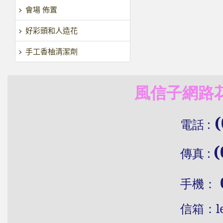
會場 佈置
好彩頭和人造花
手工香柚清潔劑
風信子網路花
(
電話
:
(
傳真
:
手機：
信
箱：
l