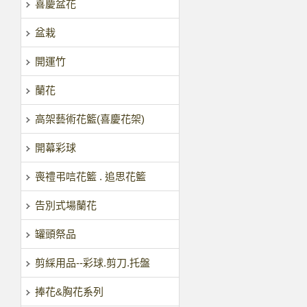
喜慶盆花
盆栽
開運竹
蘭花
高架藝術花籃(喜慶花架)
開幕彩球
喪禮弔唁花籃 . 追思花籃
告別式場蘭花
罐頭祭品
剪綵用品--彩球.剪刀.托盤
捧花&胸花系列