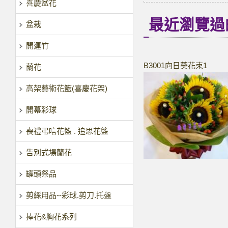
喜慶盆花
最近瀏覽過
盆栽
開運竹
B3001向日葵花束1
蘭花
高架藝術花籃(喜慶花架)
開幕彩球
喪禮弔唁花籃 . 追思花籃
告別式場蘭花
罐頭祭品
剪綵用品--彩球.剪刀.托盤
捧花&胸花系列