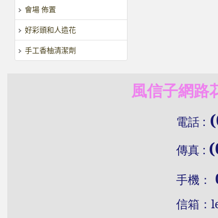
會場 佈置
好彩頭和人造花
手工香柚清潔劑
風信子網路花
(
電話
:
(
傳真
:
手機：
信
箱：
l