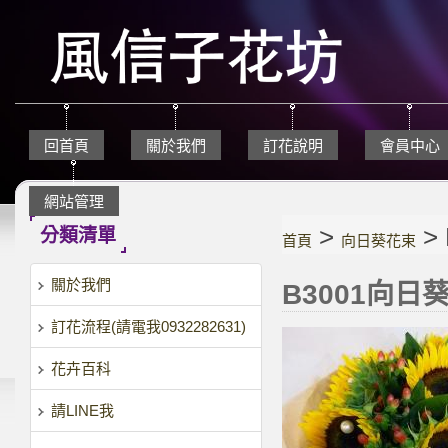
回首頁
關於我們
訂花說明
會員中心
網站管理
>
>
分類清單
首頁
向日葵花束
關於我們
B3001向日
訂花流程(請電我0932282631)
花卉百科
請LINE我