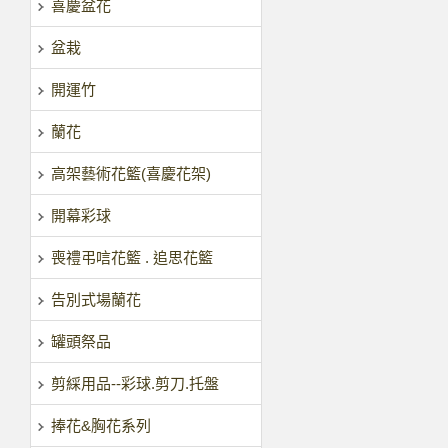
喜慶盆花
盆栽
開運竹
蘭花
高架藝術花籃(喜慶花架)
開幕彩球
喪禮弔唁花籃 . 追思花籃
告別式場蘭花
罐頭祭品
剪綵用品--彩球.剪刀.托盤
捧花&胸花系列