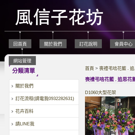
回首頁
關於我們
訂花說明
會員中心
網站管理
首頁
>
喪禮弔唁花籃 . 
分類清單
喪禮弔唁花籃 . 追思花
關於我們
D1060大型花架
訂花流程(請電我0932282631)
花卉百科
請LINE我