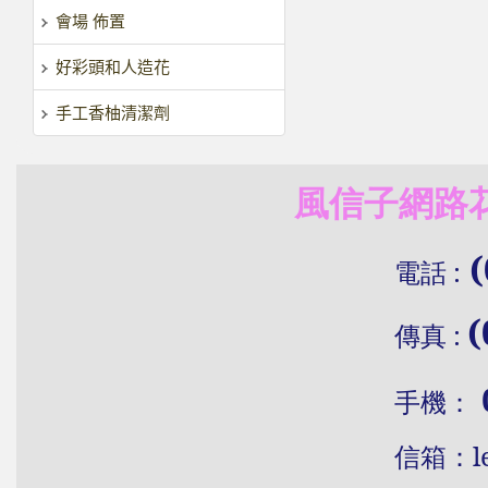
會場 佈置
好彩頭和人造花
手工香柚清潔劑
風信子網路花
(
電話
:
(
傳真
:
手機：
信
箱：
l