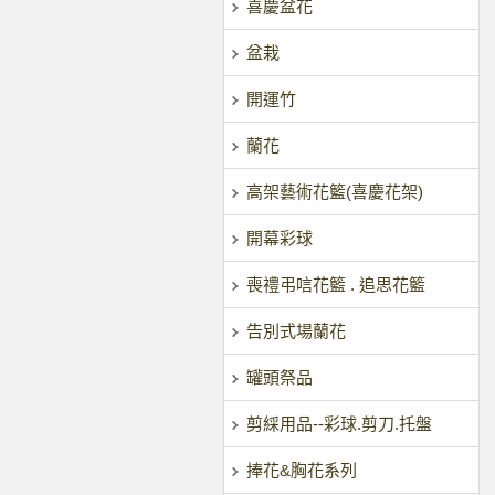
喜慶盆花
盆栽
開運竹
蘭花
高架藝術花籃(喜慶花架)
開幕彩球
喪禮弔唁花籃 . 追思花籃
告別式場蘭花
罐頭祭品
剪綵用品--彩球.剪刀.托盤
捧花&胸花系列