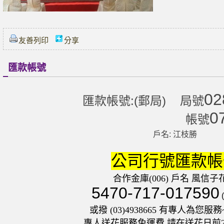
友善列印
分享
匯款帳號
02
匯款帳號:(郵局) 局號
0
帳號
戶名: 江枝勝
公司行號匯款帳
合作金庫(006) 戶名 風信子
5470-717-017590
或撥 (03)4938665 有專人為您服務~
專人送花服務免運費,請在送花日前