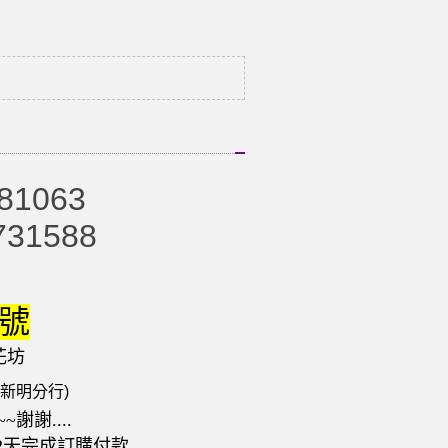
81063
731588
號
花坊
(新明分行)
~謝謝....
2天完成訂購付款