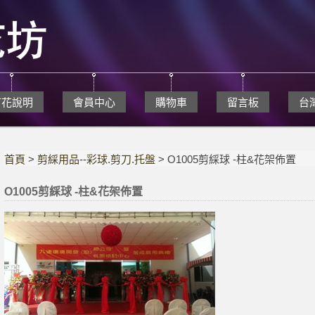
訂花說明
會員中心
購物車
留言板
台
首頁
>
剪綵用品--彩球.剪刀.托盤
> O1005剪綵球 -柱&花架佈置
O1005剪綵球 -柱&花架佈置