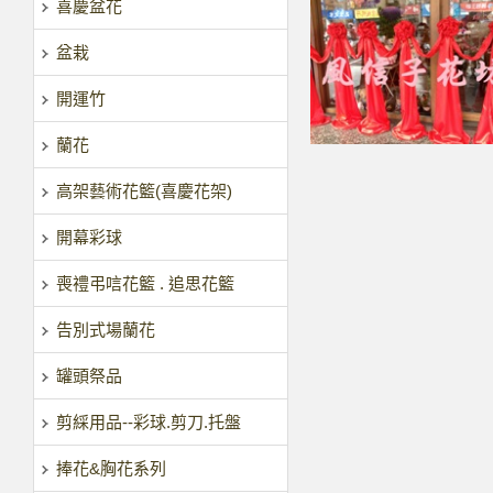
喜慶盆花
盆栽
開運竹
蘭花
高架藝術花籃(喜慶花架)
開幕彩球
喪禮弔唁花籃 . 追思花籃
告別式場蘭花
罐頭祭品
剪綵用品--彩球.剪刀.托盤
捧花&胸花系列