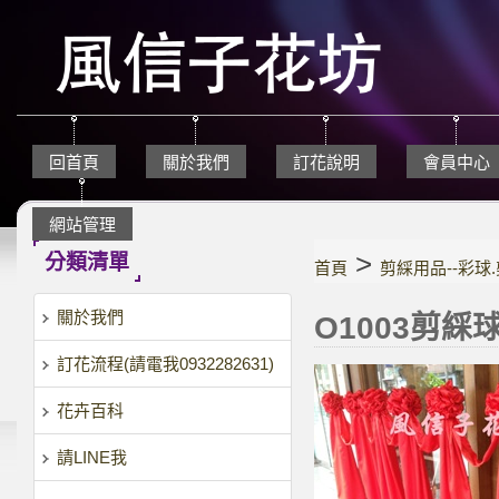
回首頁
關於我們
訂花說明
會員中心
網站管理
>
分類清單
首頁
剪綵用品--彩球
關於我們
O1003剪綵
訂花流程(請電我0932282631)
花卉百科
請LINE我