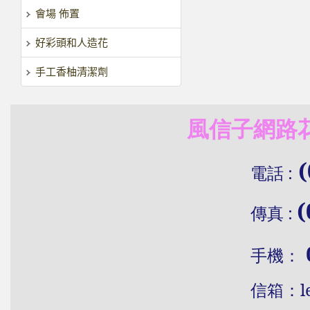
會場 佈置
好彩頭和人造花
手工香柚清潔劑
風信子網路花
(
電話
:
(
傳真
:
手機：
信
箱：
l