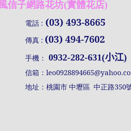
信子網路花坊(實體花店)
(03) 493-8665
電話
:
(03) 494-7602
傳真
:
0932-282-631(小江)
手機：
信
箱：
leo0928894665@yahoo.c
址：桃園市 中壢區 中正路
350