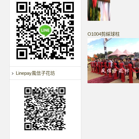
O1004剪綵球柱
Linepay風信子花坊