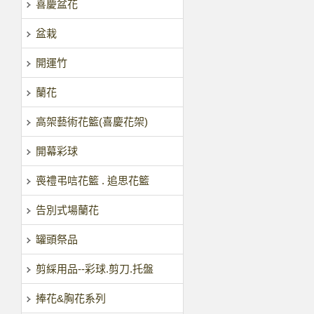
喜慶盆花
盆栽
開運竹
蘭花
高架藝術花籃(喜慶花架)
開幕彩球
喪禮弔唁花籃 . 追思花籃
告別式場蘭花
罐頭祭品
剪綵用品--彩球.剪刀.托盤
捧花&胸花系列