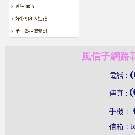
會場 佈置
好彩頭和人造花
手工香柚清潔劑
風信子網路花
(
電話
:
(
傳真
:
手機：
信
箱：
l