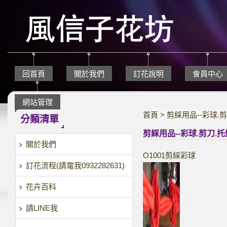
回首頁
關於我們
訂花說明
會員中心
網站管理
首頁
>
剪綵用品--彩球.
分類清單
剪綵用品--彩球.剪刀.托
關於我們
O1001剪綵彩球
訂花流程(請電我0932282631)
花卉百科
請LINE我