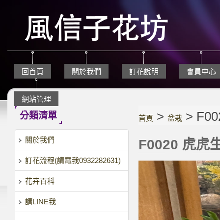
回首頁
關於我們
訂花說明
會員中心
網站管理
>
> F0
分類清單
首頁
盆栽
關於我們
F0020 虎
訂花流程(請電我0932282631)
花卉百科
請LINE我