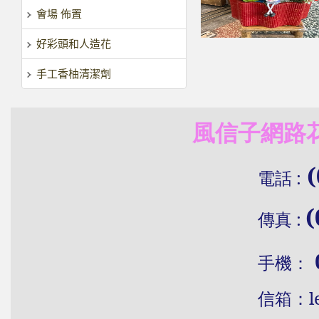
會場 佈置
好彩頭和人造花
手工香柚清潔劑
風信子網路花
(
電話
:
(
傳真
:
手機：
信
箱：
l