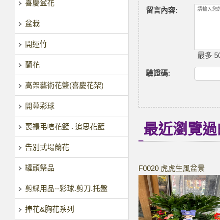
喜慶盆花
留言內容:
盆栽
開運竹
最多 50
蘭花
驗證碼
:
高架藝術花籃(喜慶花架)
開幕彩球
最近瀏覽過
喪禮弔唁花籃 . 追思花籃
告別式場蘭花
罐頭祭品
F0020 虎虎生風盆景
剪綵用品--彩球.剪刀.托盤
捧花&胸花系列