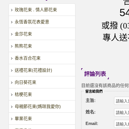
5
玫瑰花束 . 情人節花束
永恆香氛花表愛意
或撥 (0
金莎花束
專人送花
熊熊花束
香水百合花束
送禮花束(花禮設計)
評論列表
向日葵花束
目前還沒有該商品的任何
留言給我們
桔梗花束
主旨:
母親節花束(媽咪我愛你)
姓名:
畢業花束
Email: