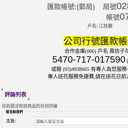
02
匯款帳號:(郵局) 局號
0
帳號
戶名: 江枝勝
公司行號匯款帳
合作金庫(006) 戶名 風信子
5470-717-017590
或撥 (03)4938665 有專人為您服務~
專人送花服務免運費,請在送花日前
評論列表
目前還沒有該商品的任何評論
留言給我們
主旨: