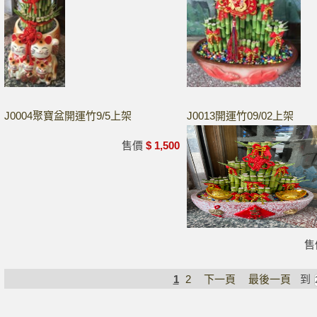
J0004聚寶盆開運竹9/5上架
J0013開運竹09/02上架
售價
$ 1,500
售
1
2
下一頁
最後一頁
到