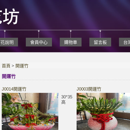
訂花說明
會員中心
購物車
留言板
台
首頁
>
開運竹
開運竹
J0014開運竹
J0003開運竹
30*35
高