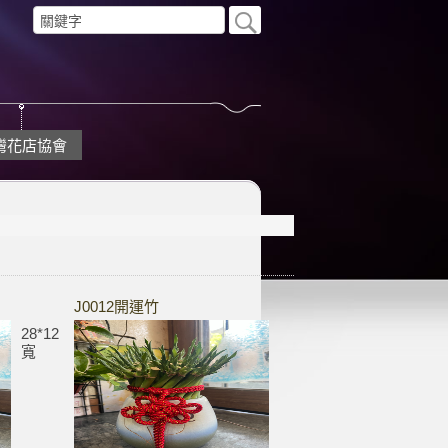
灣花店協會
J0012開運竹
28*12
寬