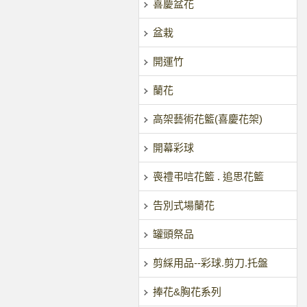
喜慶盆花
盆栽
開運竹
蘭花
高架藝術花籃(喜慶花架)
開幕彩球
喪禮弔唁花籃 . 追思花籃
告別式場蘭花
罐頭祭品
剪綵用品--彩球.剪刀.托盤
捧花&胸花系列