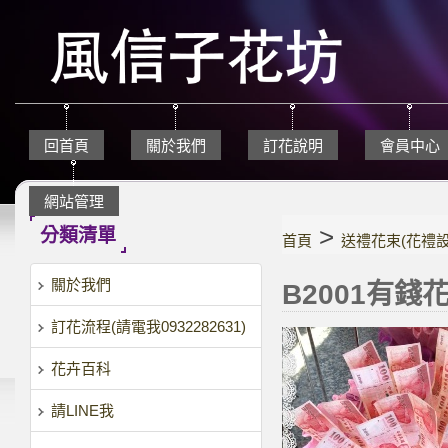
回首頁
關於我們
訂花說明
會員中心
網站管理
>
分類清單
首頁
送禮花束(花禮設
關於我們
B2001有錢花
訂花流程(請電我0932282631)
花卉百科
請LINE我