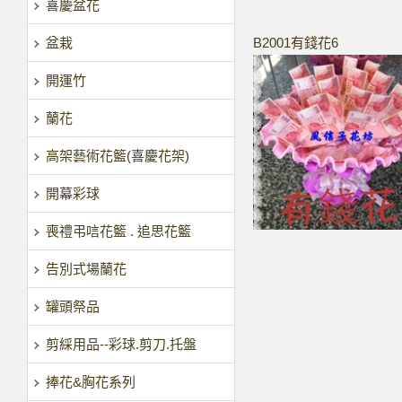
喜慶盆花
盆栽
B2001有錢花6
開運竹
蘭花
高架藝術花籃(喜慶花架)
開幕彩球
喪禮弔唁花籃 . 追思花籃
告別式場蘭花
罐頭祭品
剪綵用品--彩球.剪刀.托盤
捧花&胸花系列