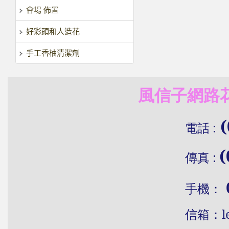
會場 佈置
好彩頭和人造花
手工香柚清潔劑
風信子網路花
(
電話
:
(
傳真
:
手機：
信
箱：
l