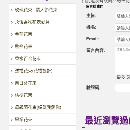
目前還沒有該商品的任何
留言給我們
玫瑰花束 . 情人節花束
主旨:
永恆香氛花表愛意
姓名:
金莎花束
Email:
熊熊花束
留言內容:
香水百合花束
送禮花束(花禮設計)
最多 50
向日葵花束
驗證碼
:
桔梗花束
母親節花束(媽咪我愛你)
最近瀏覽過
畢業花束