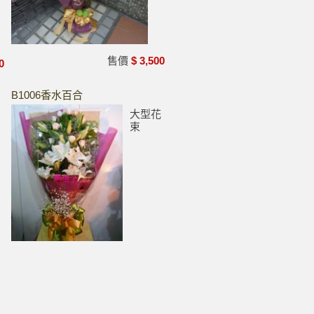
售價
$ 3,500
0
B1006香水百合
大型花
束