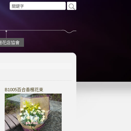
灣花店協會
B1005百合香檳花束