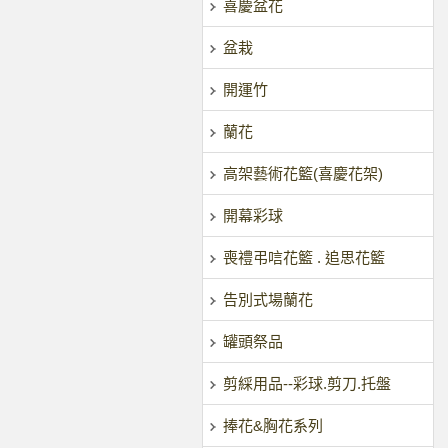
喜慶盆花
盆栽
開運竹
蘭花
高架藝術花籃(喜慶花架)
開幕彩球
喪禮弔唁花籃 . 追思花籃
告別式場蘭花
罐頭祭品
剪綵用品--彩球.剪刀.托盤
捧花&胸花系列