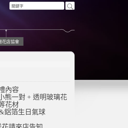
灣花店協會
禮內容
小熊一對 + 透明玻璃花
等花材
&鋁箔生日氣球
送花請來店告知