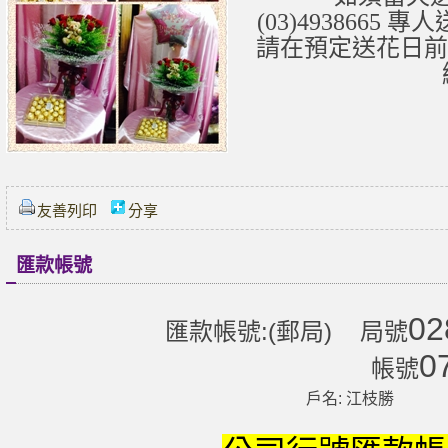
(03)493866
請在預定送花日前
友善列印
分享
匯款帳號
02
匯款帳號:(郵局) 局號
0
帳號
戶名: 江枝勝