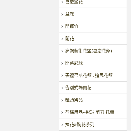
喜慶盆花
盆栽
開運竹
蘭花
高架藝術花籃(喜慶花架)
開幕彩球
喪禮弔唁花籃 . 追思花籃
告別式場蘭花
罐頭祭品
剪綵用品--彩球.剪刀.托盤
捧花&胸花系列