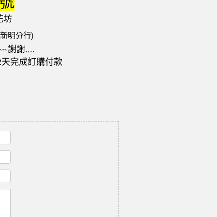
號
花坊
(新明分行)
~謝謝....
2天完成訂購付款