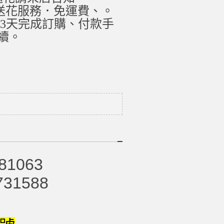
5 專人送花服務．免運費、。
3天完成訂購、付款手
續。
81063
731588