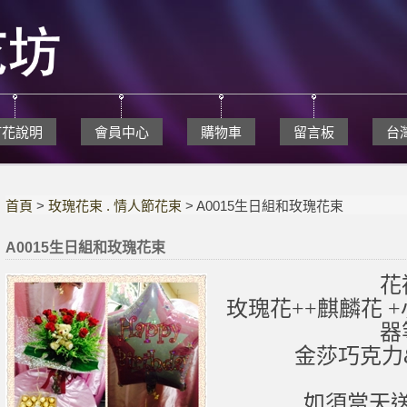
訂花說明
會員中心
購物車
留言板
台
首頁
>
玫瑰花束 . 情人節花束
> A0015生日組和玫瑰花束
A0015生日組和玫瑰花束
花
玫瑰花++麒麟花 +
器
金莎巧克力
如須當天