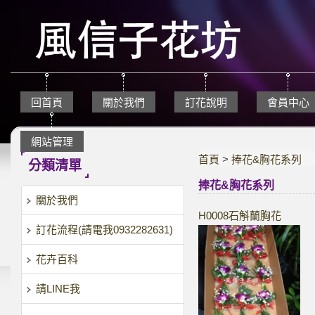
回首頁
關於我們
訂花說明
會員中心
網站管理
首頁
>
捧花&胸花系列
分類清單
捧花&胸花系列
關於我們
H0008石斛蘭胸花
訂花流程(請電我0932282631)
花卉百科
請LINE我