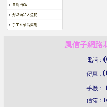
會場 佈置
好彩頭和人造花
手工香柚清潔劑
風信子網路花
(
電話
:
(
傳真
:
手機：
信
箱：
l