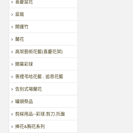
喜慶盆花
盆栽
開運竹
蘭花
高架藝術花籃(喜慶花架)
開幕彩球
喪禮弔唁花籃 . 追思花籃
告別式場蘭花
罐頭祭品
剪綵用品--彩球.剪刀.托盤
捧花&胸花系列