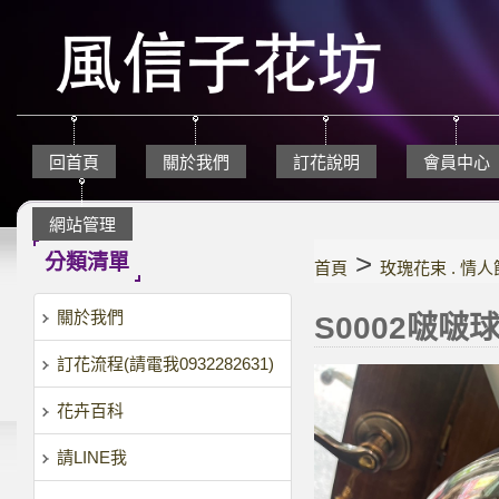
回首頁
關於我們
訂花說明
會員中心
網站管理
>
分類清單
首頁
玫瑰花束 . 情
關於我們
S0002啵啵
訂花流程(請電我0932282631)
花卉百科
請LINE我