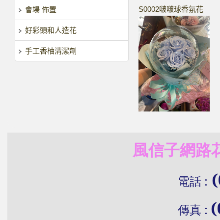
S0002啵啵球香氛花
會場 佈置
好彩頭和人造花
手工香柚清潔劑
風信子網路花
(
電話
:
(
傳真
: