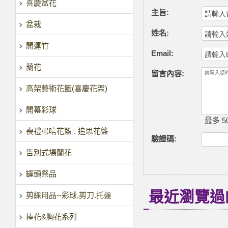
喜慶盆花
主旨:
盆栽
姓名:
開運竹
Email:
蘭花
留言內容:
高架藝術花籃(喜慶花架)
開幕彩球
最多 50
喪禮弔唁花籃 . 追思花籃
驗證碼
:
告別式場蘭花
罐頭祭品
最近瀏覽過
剪綵用品--彩球.剪刀.托盤
捧花&胸花系列