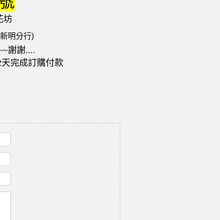
號
花坊
(新明分行)
~謝謝....
2天完成訂購付款