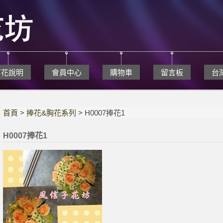
訂花說明
會員中心
購物車
留言板
台
首頁
>
捧花&胸花系列
> H0007捧花1
H0007捧花1