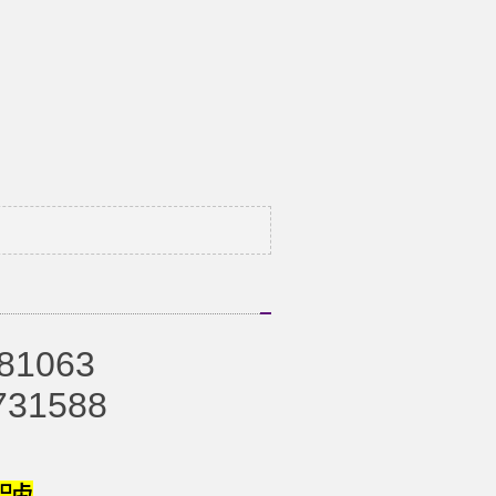
81063
731588