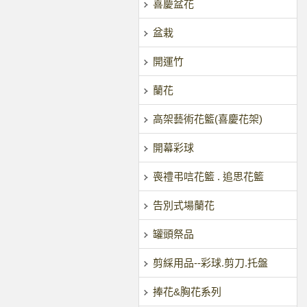
喜慶盆花
盆栽
開運竹
蘭花
高架藝術花籃(喜慶花架)
開幕彩球
喪禮弔唁花籃 . 追思花籃
告別式場蘭花
罐頭祭品
剪綵用品--彩球.剪刀.托盤
捧花&胸花系列