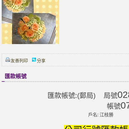
友善列印
分享
匯款帳號
02
匯款帳號:(郵局) 局號
0
帳號
戶名: 江枝勝