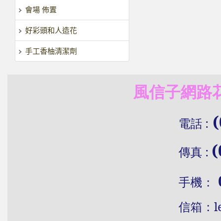
會場 佈置
好彩頭和人造花
手工香柚清潔劑
風信子網路花
(
電話
:
(
傳真
:
手機：
信
箱：
l