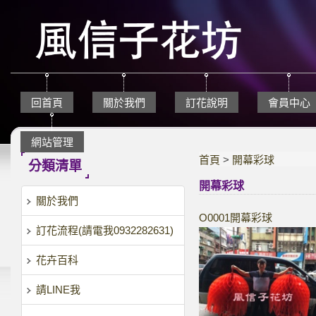
回首頁
關於我們
訂花說明
會員中心
網站管理
首頁
>
開幕彩球
分類清單
開幕彩球
關於我們
O0001開幕彩球
訂花流程(請電我0932282631)
花卉百科
請LINE我