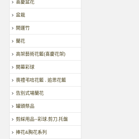
喜慶盆花
盆栽
開運竹
蘭花
高架藝術花籃(喜慶花架)
開幕彩球
喪禮弔唁花籃 . 追思花籃
告別式場蘭花
罐頭祭品
剪綵用品--彩球.剪刀.托盤
捧花&胸花系列